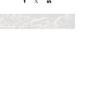
Blijf op de hoogte van onze
verkoop en acties!
Schrijf je hier in voor onze nieuwsbrief.
Verzenden
0494/80.18.40
info@grenshoeve.be
Privacyverklaring