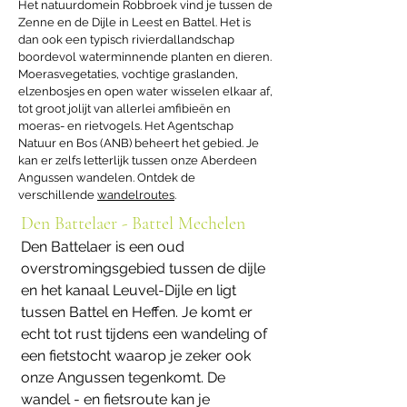
Het natuurdomein Robbroek vind je tussen de
Zenne en de Dijle in Leest en Battel. Het is
dan ook een typisch rivierdallandschap
boordevol waterminnende planten en dieren.
Moerasvegetaties, vochtige graslanden,
elzenbosjes en open water wisselen elkaar af,
tot groot jolijt van allerlei amfibieën en
moeras- en rietvogels. Het Agentschap
Natuur en Bos (ANB) beheert het gebied. Je
kan er zelfs letterlijk tussen onze Aberdeen
Angussen wandelen. Ontdek de
verschillende
wandelroutes
.
Den Battelaer - Battel Mechelen
Den Battelaer is een oud
overstromingsgebied tussen de dijle
en het kanaal Leuvel-Dijle en ligt
tussen Battel en Heffen. Je komt er
echt tot rust tijdens een wandeling of
een fietstocht waarop je zeker ook
onze Angussen tegenkomt. De
wandel - en fietsroute kan je