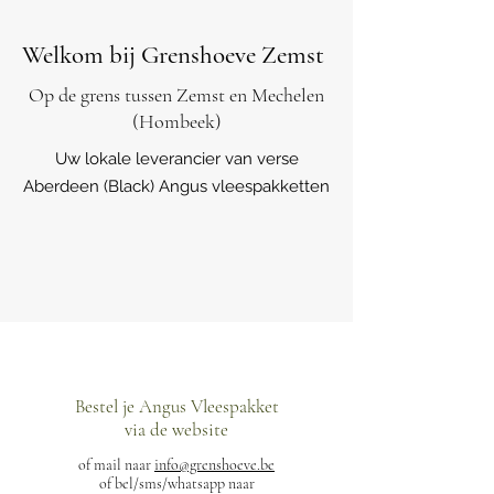
Welkom bij Grenshoeve Zemst
Op de grens tussen Zemst en Mechelen
(Hombeek)
Uw lokale leverancier van verse
Aberdeen (Black) Angus vleespakketten
Volgende
v
erkoop
Bestel je Angus Vleespakket
via de website
of mail naar
info@grenshoeve.be
of bel/sms/whatsapp naar